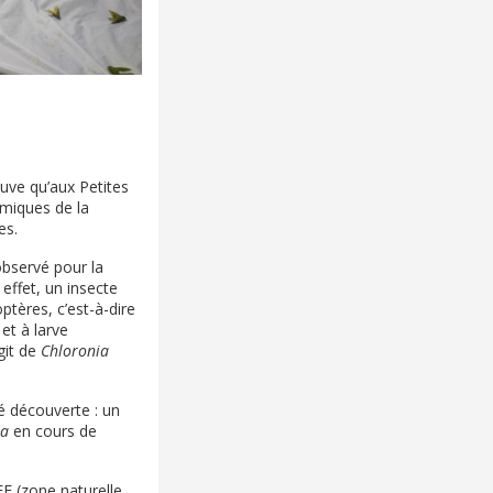
ouve qu’aux Petites
émiques de la
es.
observé pour la
effet, un insecte
ptères, c’est-à-dire
et à larve
git de
Chloronia
 découverte : un
ia
en cours de
F (zone naturelle