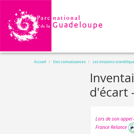
Aller au contenu principal
Fil d'Ariane
Accueil
Des connaissances
Les missions scientifiqu
Inventa
d'écart
Lors de son appel 
France Relance