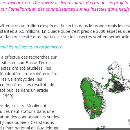
s, oiseaux etc. Découvrez ici les résultats de l'un de ces projets :
ur l'amélioration des connaissances sur les insectes dans neufs
aît environ un million d’espèces d’insectes dans le monde mais les es
istantes à 5,5 millions. En Guadeloupe c’est près de 3000 espèces que 
r la biodiversité et en particulier sur les insectes sont en perpétuelle
prend les mêmes et on recommence
e a effectué des recherches sur
f sites en sud Basse Terre.
sectes ont été étudiées : les
 lépidoptères macrohétérocères ;
, les Cerambycidae, les
coléoptères. Les résultats de
té publiés dans un article
e 1999).
tude, c’est N. Moulin qui
u ces neuf stations dans une
ation des connaissances sur les
el guadeloupéen. Ces stations
 du Parc national de Guadeloupe