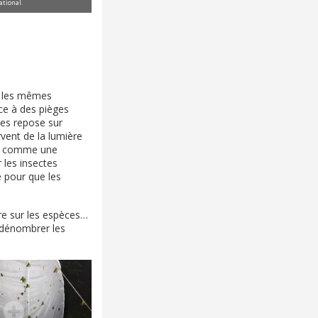
ational.
s, les mêmes
âce à des pièges
ges repose sur
rvent de la lumière
mpe comme une
r les insectes
le pour que les
ère sur les espèces…
t dénombrer les