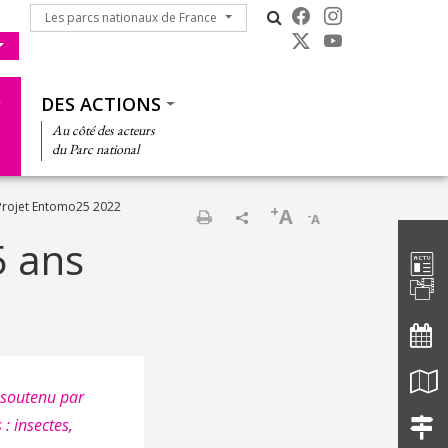
Les parcs nationaux de France
Les parcs nationaux de France
DES ACTIONS
Au côté des acteurs
du Parc national
 Projet Entomo25 2022
+
A
-
A
Barre d'
Imprimer
5 ans
, soutenu par
: insectes,