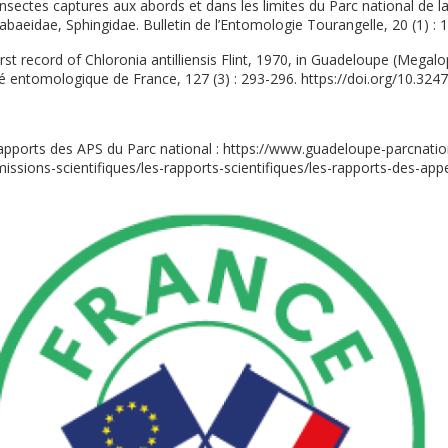
nsectes captures aux abords et dans les limites du Parc national de 
baeidae, Sphingidae. Bulletin de l’Entomologie Tourangelle, 20 (1) : 1
t record of Chloronia antilliensis Flint, 1970, in Guadeloupe (Megalo
été entomologique de France, 127 (3) : 293-296. https://doi.org/10.32
apports des APS du Parc national : https://www.guadeloupe-parcnation
issions-scientifiques/les-rapports-scientifiques/les-rapports-des-app