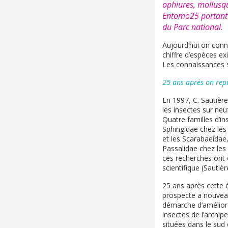
ophiures, mollusque
Entomo25 portant s
du Parc national.
Aujourd’hui on conn
chiffre d’espèces ex
Les connaissances su
25 ans après on re
En 1997, C. Sautièr
les insectes sur neu
Quatre familles d’in
Sphingidae chez les
et les Scarabaeidae
Passalidae chez les 
ces recherches ont é
scientifique (Sautièr
25 ans après cette é
prospecte a nouvea
démarche d’amélior
insectes de l’archip
situées dans le sud