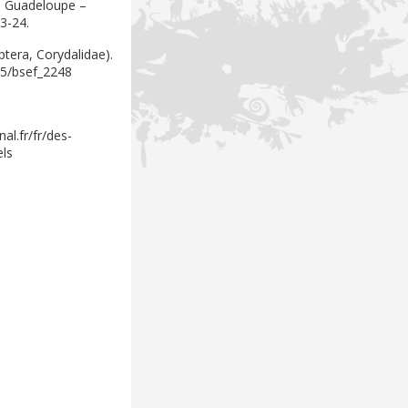
la Guadeloupe –
3-24.
ptera, Corydalidae).
475/bsef_2248
al.fr/fr/des-
els