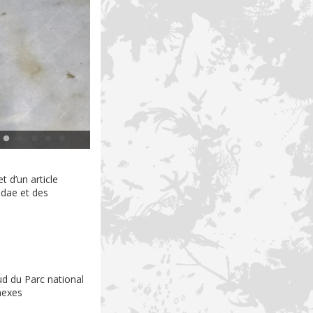
Thesprotiella insul
t d’un article
idae et des
ud du Parc national
nexes