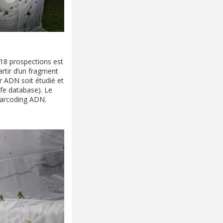
 18 prospections est
artir d’un fragment
r ADN soit étudié et
ife database). Le
barcoding ADN.