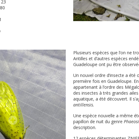
 23
180
1
9
Plusieurs espèces que l’on ne tr
Antilles et d’autres espèces end
Guadeloupe ont pu être observé
Un nouvel ordre d’insecte a été 
première fois en Guadeloupe. En 
appartenant à l’ordre des Mégalo
des insectes à très grandes ailes 
aquatique, a été découvert. Il s’a
antillensis.
Une espèce nouvelle a même été
papillon de nuit du genre
Phaeos
description.
12 espèces déterminantes ZNIEF