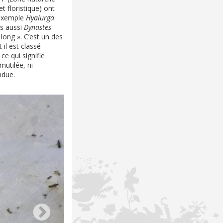
et floristique) ont
 exemple
Hyalurga
s aussi
Dynastes
long ». C’est un des
il est classé
e qui signifie
 mutilée, ni
ndue.