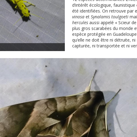
d’intérêt écologique, faunistique 
été identifiées. On retrouve par
vinosa
et
Synalamis toulgoeti
mai
hercules
aussi appelé « Scieur de 
plus gros scarabées du monde et 
espèce protégée en Guadeloupe c
qu’elle ne doit être ni détruite, ni
capturée, ni transportée et ni ve