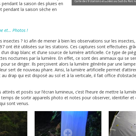
Carte des 9 stations étudiées au Sud du Parc n
 pendant la saison des pluies en
t pendant la saison sèche en
pe et… Photos !
 insectes ? Ici afin de mener à bien les observations sur les insecte
7 ont été utilisées sur les stations. Ces captures sont effectuées gr
d’un drap blanc et d’une source de lumière artificielle. Ce type de piè
ectes nocturnes par la lumière. En effet, ce sont des animaux qui se se
pour se diriger. Ils perçoivent alors la lumière générée par une la
eur sert de nouveau phare. Ainsi, la lumière artificielle permet d’attire
u drap qui est disposé au sol et à la verticale, il fait office d’obstac
s attirés et posés sur l’écran lumineux, c’est l’heure de mettre la lumi
st temps de sortir appareils photo et notes pour observer, identifier e
qui sont venus.