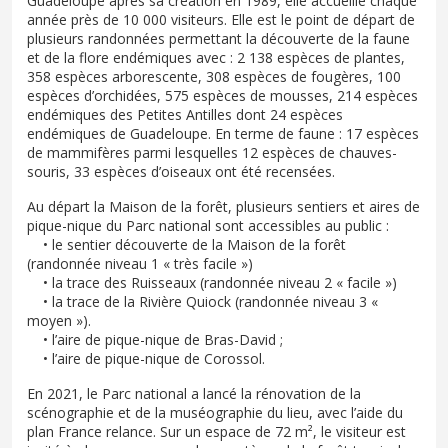
Guadeloupe après sa création en 1989, elle accueille chaque
année près de 10 000 visiteurs. Elle est le point de départ de
plusieurs randonnées permettant la découverte de la faune
et de la flore endémiques avec : 2 138 espèces de plantes,
358 espèces arborescente, 308 espèces de fougères, 100
espèces d’orchidées, 575 espèces de mousses, 214 espèces
endémiques des Petites Antilles dont 24 espèces
endémiques de Guadeloupe. En terme de faune : 17 espèces
de mammifères parmi lesquelles 12 espèces de chauves-
souris, 33 espèces d’oiseaux ont été recensées.
Au départ la Maison de la forêt, plusieurs sentiers et aires de
pique-nique du Parc national sont accessibles au public :
• le sentier découverte de la Maison de la forêt
(randonnée niveau 1 « très facile »)
• la trace des Ruisseaux (randonnée niveau 2 « facile »)
• la trace de la Rivière Quiock (randonnée niveau 3 «
moyen »).
• l’aire de pique-nique de Bras-David ;
• l’aire de pique-nique de Corossol.
En 2021, le Parc national a lancé la rénovation de la
scénographie et de la muséographie du lieu, avec l’aide du
plan France relance. Sur un espace de 72 m², le visiteur est