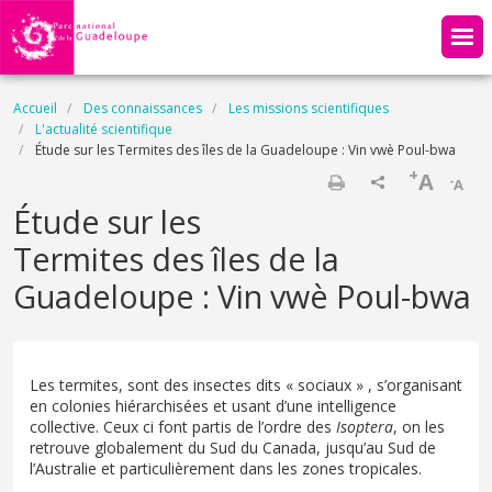
Aller au contenu principal
Fil d'Ariane
Accueil
Des connaissances
Les missions scientifiques
L'actualité scientifique
Étude sur les Termites des îles de la Guadeloupe : Vin vwè Poul-bwa
+
A
-
A
Imprimer
Étude sur les
Termites des îles de la
Guadeloupe : Vin vwè Poul-bwa
Les termites, sont des insectes dits « sociaux » , s’organisant
en colonies hiérarchisées et usant d’une intelligence
collective. Ceux ci font partis de l’ordre des
Isoptera
, on les
retrouve globalement du Sud du Canada, jusqu’au Sud de
l’Australie et particulièrement dans les zones tropicales.