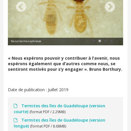
N. ephratae et N. corniger (costalis)
Cry
« Nous espérons pouvoir y contribuer à l’avenir, nous
espérons également que d’autres comme nous, se
sentiront motivés pour s’y engager ». Bruno Borthury.
Date de publication : Juillet 2019
Termites des îles de Guadeloupe (version
courte)
(format PDF / 2.29MB)
Termites des îles de Guadeloupe (version
longue)
(format PDF / 8.68MB)