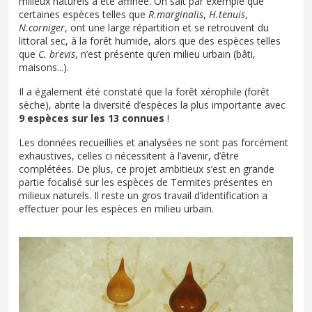
milieux naturels a été affinée. On sait par exemple que
certaines espèces telles que
R.marginalis
,
H.tenuis
,
N.corniger
, ont une large répartition et se retrouvent du
littoral sec, à la forêt humide, alors que des espèces telles
que
C. brevis
, n’est présente qu’en milieu urbain (bâti,
maisons...).
Il a également été constaté que la forêt xérophile (forêt
sèche), abrite la diversité d’espèces la plus importante avec
9 espèces sur les 13 connues
!
Les données recueillies et analysées ne sont pas forcément
exhaustives, celles ci nécessitent à l’avenir, d’être
complétées. De plus, ce projet ambitieux s’est en grande
partie focalisé sur les espèces de Termites présentes en
milieux naturels. Il reste un gros travail d’identification a
effectuer pour les espèces en milieu urbain.