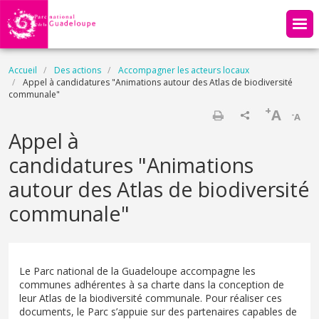
Aller au contenu principal
Fil d'Ariane
Accueil
Des actions
Accompagner les acteurs locaux
Appel à candidatures "Animations autour des Atlas de biodiversité
communale"
+
A
-
A
Imprimer
Appel à
candidatures "Animations
autour des Atlas de biodiversité
communale"
Le Parc national de la Guadeloupe accompagne les
communes adhérentes à sa charte dans la conception de
leur Atlas de la biodiversité communale. Pour réaliser ces
documents, le Parc s’appuie sur des partenaires capables de