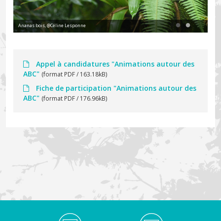
Ananas bois, @Céline Lesponne
Hyl
Appel à candidatures "Animations autour des
ABC"
(format PDF / 163.18kB)
Fiche de participation "Animations autour des
ABC"
(format PDF / 176.96kB)
Médiathèque Footer