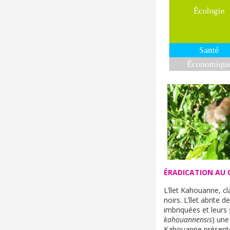
ÉRADICATION AU 
L’îlet Kahouanne, c
noirs. L’îlet abrit
imbriquées et leurs 
kahouannensis
) une
Kahouanne présente