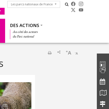
Les parcs nationaux de France
Les parcs nationaux de France
DES ACTIONS
Au côté des acteurs
du Parc national
+
A
-
A
Barre d'
Imprimer
s