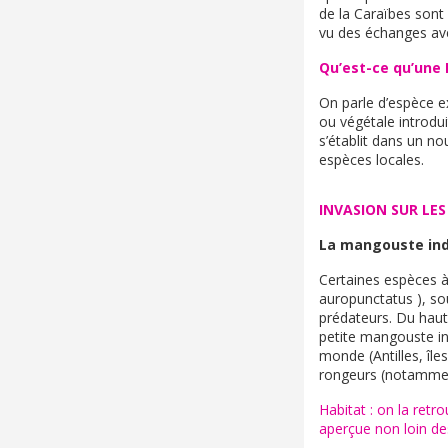
de la Caraïbes sont
vu des échanges ave
Qu’est-ce qu’une E
On parle d’espèce 
ou végétale introdu
s’établit dans un n
espèces locales.
INVASION SUR LES
La mangouste in
Certaines espèces à
auropunctatus ), s
prédateurs. Du haut
petite mangouste ind
monde (Antilles, île
rongeurs (notamment
Habitat : on la retro
aperçue non loin de