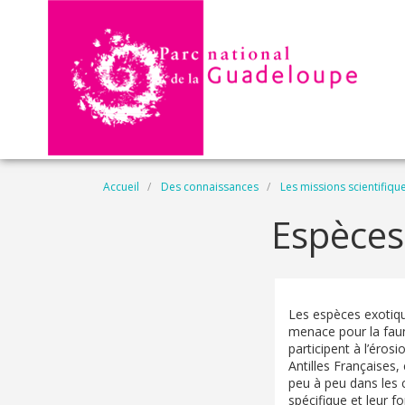
Aller au contenu principal
Fil d'Ariane
Accueil
Des connaissances
Les missions scientifiqu
Espèces
Les espèces exotiqu
menace pour la faun
participent à l’éros
Antilles Françaises
peu à peu dans les 
spécifique et leur f