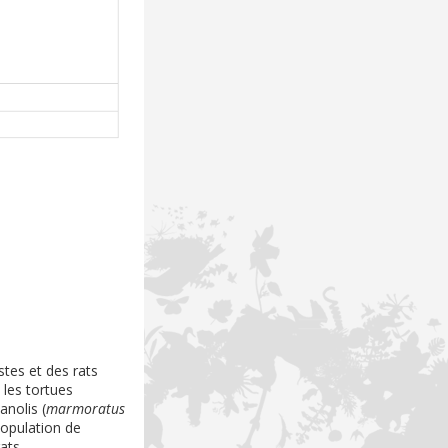
tes et des rats
 les tortues
anolis (
marmoratus
population de
ats.