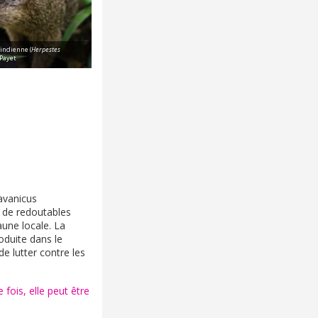
indienne (
Herpestes
.Payet
avanicus
 de redoutables
aune locale. La
oduite dans le
de lutter contre les
 fois, elle peut être