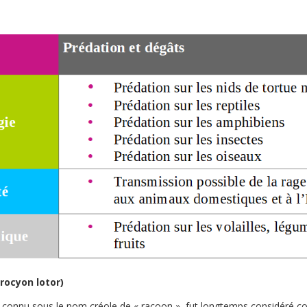
rocyon lotor)
us connu sous le nom créole de « racoon », fut longtemps considéré