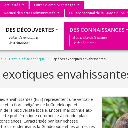
Menu du parc
Actualités
Offres d'emploi et stages
Recueil des actes administratifs
Le Parc national de la Guadeloupe
Thématiques
DES DÉCOUVERTES
DES CONNAISSANCES
Faites de rencontres
Au service de la nature
& d’émotions
& des hommes
es
L'actualité scientifique
Espèces exotiques envahissantes
 exotiques envahissante
es envahissantes (EEE) représentent une véritable
e et la flore indigène de la Guadeloupe et
ion de la biodiversité locale. Encore mal connue aux
, cette problématique commence à prendre place
consciences. Caractérisée par leur richesse
ort tôt d’endémisme, la Guadeloupe et les autres îles