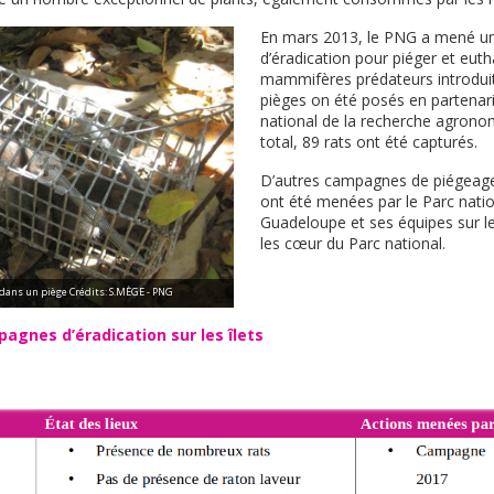
En mars 2013, le PNG a mené u
d’éradication pour piéger et euth
mammifères prédateurs introduits
pièges on été posés en partenariat
national de la recherche agrono
total, 89 rats ont été capturés.
D’autres campagnes de piégeages
ont été menées par le Parc natio
Guadeloupe et ses équipes sur le
les cœur du Parc national.
dans un piège Crédits: S.MÈGE - PNG
agnes d’éradication sur les îlets