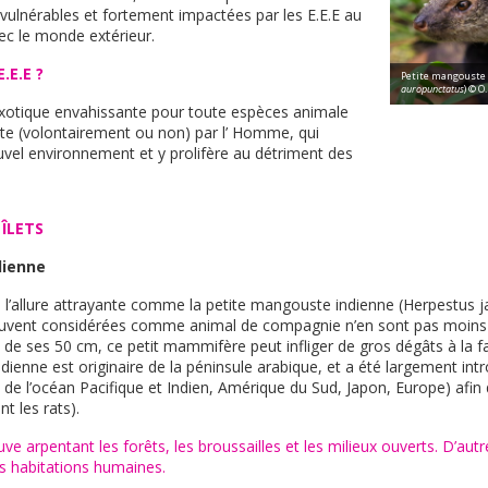
 vulnérables et fortement impactées par les E.E.E au
c le monde extérieur.
.E.E ?
Petite mangouste 
auropunctatus
) © O
exotique envahissante pour toute espèces animale
ite (volontairement ou non) par l’ Homme, qui
ouvel environnement et y prolifère au détriment des
 ÎLETS
dienne
 l’allure attrayante comme la petite mangouste indienne (Herpestus j
ouvent considérées comme animal de compagnie n’en sont pas moins
 de ses 50 cm, ce petit mammifère peut infliger de gros dégâts à la f
ienne est originaire de la péninsule arabique, et a été largement intr
s de l’océan Pacifique et Indien, Amérique du Sud, Japon, Europe) afin 
 les rats).
uve arpentant les forêts, les broussailles et les milieux ouverts. D’autre
s habitations humaines.