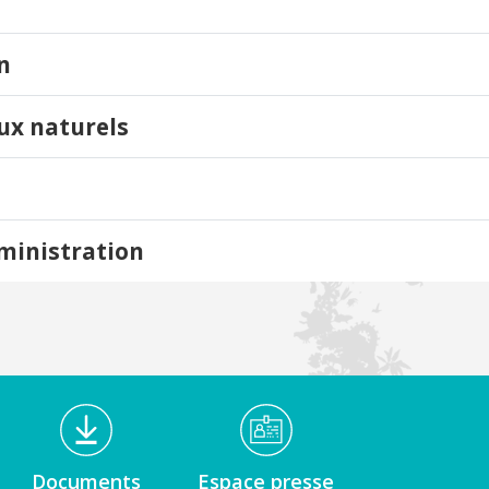
n
eux naturels
dministration
Documents
Espace presse