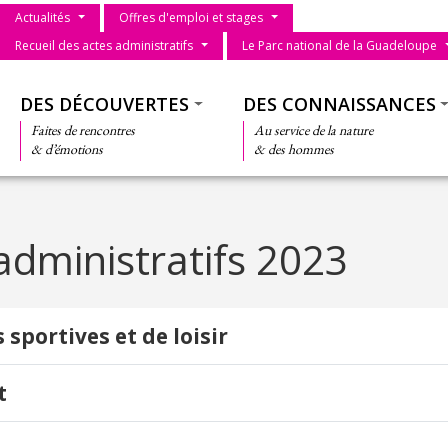
Menu du parc
Actualités
Offres d'emploi et stages
Recueil des actes administratifs
Le Parc national de la Guadeloupe
Thématiques
DES DÉCOUVERTES
DES CONNAISSANCES
Faites de rencontres
Au service de la nature
& d’émotions
& des hommes
administratifs 2023
s sportives et de loisir
t