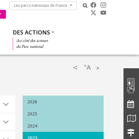
Les parcs nationaux de France
Les parcs nationaux de France
DES ACTIONS
Au côté des acteurs
du Parc national
+
A
-
A
Barre d'
2026
2025
2024
2023