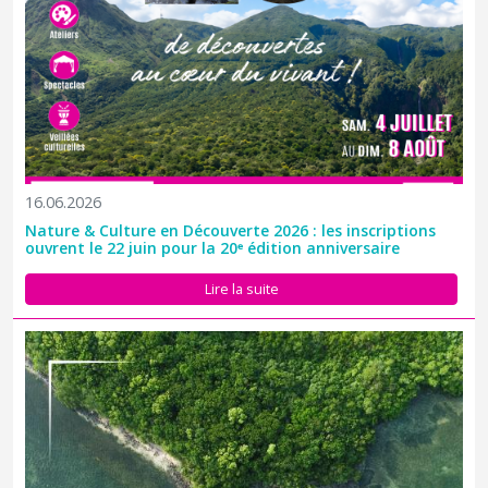
16.06.2026
Nature & Culture en Découverte 2026 : les inscriptions
ouvrent le 22 juin pour la 20ᵉ édition anniversaire
Le Parc national de la Guadeloupe lance un plan de paysage du
Grand Cul-de-Sac Marin afin de mieux comprendre les évolutions
Lire la suite
de ce territoire exceptionnel, préserver la qualité de ses
paysages et construire collectivement une vision de son avenir...