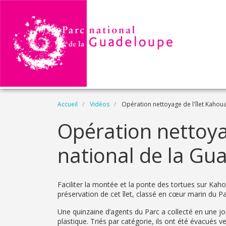
Aller au contenu principal
Fil d'Ariane
Accueil
Vidéos
Opération nettoyage de l'îlet Kahou
Name
Opération nettoya
national de la Gu
Description
Faciliter la montée et la ponte des tortues sur Kaho
préservation de cet îlet, classé en cœur marin du Pa
Une quinzaine d’agents du Parc a collecté en une j
plastique. Triés par catégorie, ils ont été évacués