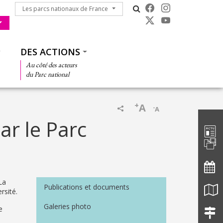
Les parcs nationaux de France
Les parcs nationaux de France
DES ACTIONS
Au côté des acteurs
du Parc national
+
A
-
A
Barre d'
ar le Parc
Menu Médiathèque
La
Publications et documents
rsité.
Galeries photo
e