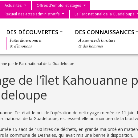
Menu du parc
Actualités
Offres d'emploi et stages
Recueil des actes administratifs
Le Parc national de la Guadeloupe
Thématiques
DES DÉCOUVERTES
DES CONNAISSANCES
Faites de rencontres
Au service de la nature
& d’émotions
& des hommes
anne par le Parc national de la Guadeloupe
ge de l'îlet Kahouanne p
adeloupe
uanne. Tel était le but de l’opération de nettoyage menée ce 11 juin. 
rc national de la Guadeloupe, est essentielle au maintien de la biodive
ournée 15 sacs de 100 litres de déchets, en grande majorité en matièr
 vers la commune de Deshaies, qui avait mis une benne à disposition.