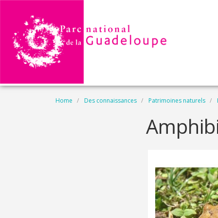
Skip to main content
Breadcrumb
Home
Des connaissances
Patrimoines naturels
Amphibi