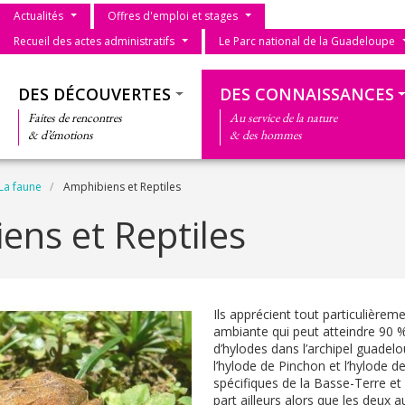
Menu du parc
Actualités
Offres d'emploi et stages
Recueil des actes administratifs
Le Parc national de la Guadeloupe
Thématiques
DES DÉCOUVERTES
DES CONNAISSANCES
Faites de rencontres
Au service de la nature
& d’émotions
& des hommes
La faune
Amphibiens et Reptiles
ens et Reptiles
Ils apprécient tout particulièreme
ambiante qui peut atteindre 90 %.
d’hylodes dans l’archipel guadel
l’hylode de Pinchon et l’hylode d
spécifiques de la Basse-Terre et 
part ailleurs alors que les deux au