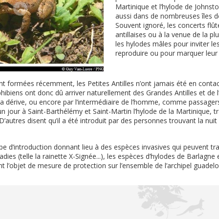
Martinique et l’hylode de Johnst
aussi dans de nombreuses îles des
Souvent ignoré, les concerts flût
antillaises ou à la venue de la pl
les hylodes mâles pour inviter le
reproduire ou pour marquer leur t
ont formées récemment, les Petites Antilles n’ont jamais été en contac
hibiens ont donc dû arriver naturellement des Grandes Antilles et de 
la dérive, ou encore par l’intermédiaire de l’homme, comme passagers 
un jour à Saint-Barthélémy et Saint-Martin l’hylode de la Martinique, 
’autres disent qu’il a été introduit par des personnes trouvant la nuit d
e d’introduction donnant lieu à des espèces invasives qui peuvent t
dies (telle la rainette X-Signée...), les espèces d’hylodes de Barlagne
nt l’objet de mesure de protection sur l’ensemble de l’archipel guadel