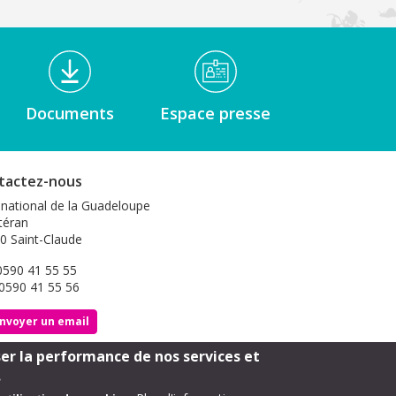
Documents
Espace presse
tactez-nous
 national de la Guadeloupe
éran
0 Saint-Claude
 0590 41 55 55
 0590 41 55 56
nvoyer un email
ser la performance de nos services et
Footer
Mentions légales
.