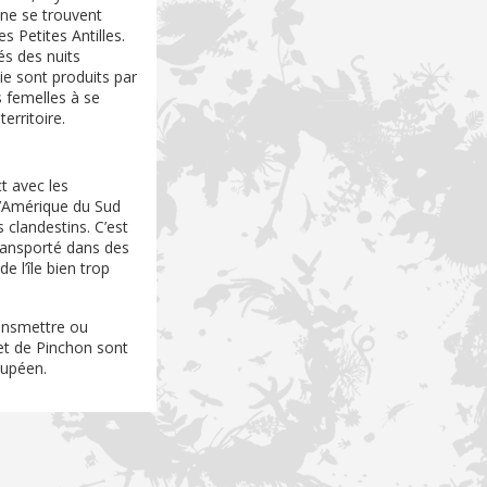
one se trouvent
 Petites Antilles.
és des nuits
uie sont produits par
s femelles à se
erritoire.
t avec les
l’Amérique du Sud
clandestins. C’est
transporté dans des
e l’île bien trop
ransmettre ou
 et de Pinchon sont
oupéen.