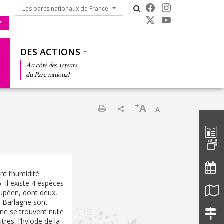
Les parcs nationaux de France
Les parcs nationaux de France
DES ACTIONS
Au côté des acteurs
du Parc national
+
A
-
A
Barre d'
Print
nt l’humidité
 Il existe 4 espèces
oupéen, dont deux,
e Barlagne sont
ne se trouvent nulle
tres, l’hylode de la