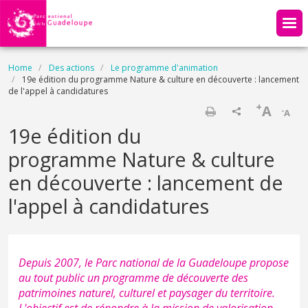
Skip to main content
Breadcrumb
Home
Des actions
Le programme d'animation
19e édition du programme Nature & culture en découverte : lancement
de l'appel à candidatures
+
A
-
A
Print
19e édition du
programme Nature & culture
en découverte : lancement de
l'appel à candidatures
Depuis 2007, le Parc national de la Guadeloupe propose
au tout public un programme de découverte des
patrimoines naturel, culturel et paysager du territoire.
L'objectif est de répondre à la mission de valorisation