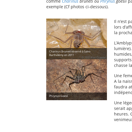
comme
Charinus
bruneti ou
Phrynus
goesii
pa
exemple (Cf photos ci-dessous).
Il n’est
lors d’af
la procha
L’Amblypy
lumière).
Charinus Bruneti observé à Saint-
humides, 
Barthélémy en 2011
supports
chasse la
Une feme
A la nais
faudra a
indépend
Phrynus Goesii
Une légen
serait a
heures. 
venimeux